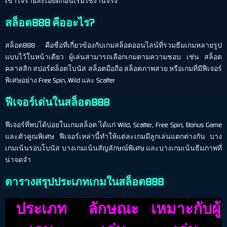
เข้าใจรายละเอียดก่อนเริ่มใช้งานจริง
สล็อต888 คืออะไร?
สล็อต888 คือชื่อที่เกี่ยวข้องกับเกมสล็อตออนไลน์ที่รวมธีมเกมหลายรูป
แบบไว้ในหน้าเดียว ผู้เล่นสามารถเลือกเกมตามความชอบ เช่น สล็อต
คลาสสิก สปอร์ตล็อตโบนัส สล็อตมือถือ สล็อตภาพสวย หรือเกมที่มีฟีเจอร์
พิเศษอย่าง Free Spin, Wild และ Scatter
ฟีเจอร์เด่นในสล็อต888
ฟีเจอร์ที่พบได้บ่อยในเกมสล็อต ได้แก่ Wild, Scatter, Free Spin, Bonus Game
และตัวคูณพิเศษ ฟีเจอร์เหล่านี้ทำให้แต่ละเกมมีลูกเล่นแตกต่างกัน บาง
เกมเน้นรอบโบนัส บางเกมเน้นสัญลักษณ์พิเศษ และบางเกมเน้นธีมภาพที่
น่าจดจำ
ตารางสรุปประเภทเกมในสล็อต888
ประเภท
ลักษณะ
เหมาะกับผู้